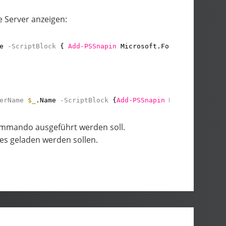
e Server anzeigen:
e
-ScriptBlock
{ 
Add-PSSnapin
Microsoft.Forefront.Filter
erName
$_
.Name
-ScriptBlock
{
Add-PSSnapin
Microsoft.Fore
mmando ausgeführt werden soll.
es geladen werden sollen.