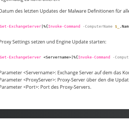
Datum des letzten Updates der Malware Definitionen für all
Get-ExchangeServer
|%{
Invoke-Command
-ComputerName
$_
.Nam
Proxy Settings setzen und Engine Update starten:
Get-ExchangeServer
<Servername>|%{
Invoke-Command
-Comput
Parameter <Servername>: Exchange Server auf dem das Ko
Parameter <ProxyServer>: Proxy-Server über den die Updat
Parameter <Port>: Port des Proxy-Servers.