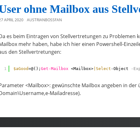
User ohne Mailbox aus Stellv
27 APRIL 2020
AUSTRIANBOSSFAN
Da es beim Eintragen von Stellvertretungen zu Problemen 
Mailbox mehr haben, habe ich hier einen Powershell-Einzei
aus den Stellvertretungen:
1
$aGood
=@();
Get-Mailbox
<Mailbox>
|Select
-Object
-Ex
Parameter <Mailbox>: gewünschte Mailbox angeben in der ü
Domain\Username,e-Mailadresse).