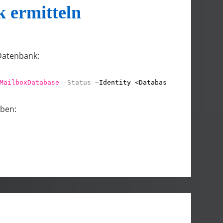
 ermitteln
-Datenbank:
MailboxDatabase
-Status
–Identity <Database-Pattern>| % 
eben: