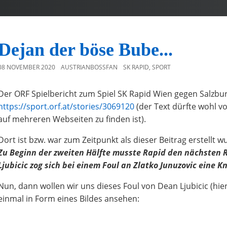
Dejan der böse Bube...
08 NOVEMBER 2020
AUSTRIANBOSSFAN
SK RAPID
,
SPORT
Der ORF Spielbericht zum Spiel SK Rapid Wien gegen Salzbu
https://sport.orf.at/stories/3069120
(der Text dürfte wohl v
auf mehreren Webseiten zu finden ist).
Dort ist bzw. war zum Zeitpunkt als dieser Beitrag erstellt w
Zu Beginn der zweiten Hälfte musste Rapid den nächsten 
Ljubicic zog sich bei einem Foul an Zlatko Junuzovic eine K
Nun, dann wollen wir uns dieses Foul von Dean Ljubicic (hier
einmal in Form eines Bildes ansehen: