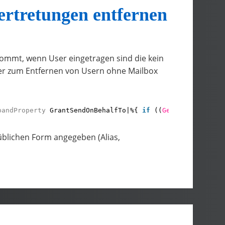
ertretungen entfernen
kommt, wenn User eingetragen sind die kein
ler zum Entfernen von Usern ohne Mailbox
pandProperty
GrantSendOnBehalfTo|%{ 
if
((
Get-User
$_
).Re
blichen Form angegeben (Alias,