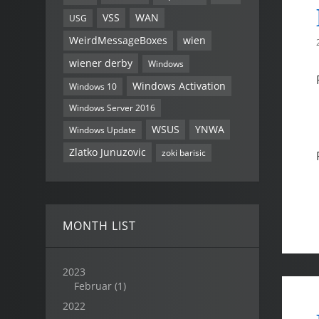
VSS
WAN
USG
WeirdMessageBoxes
wien
wiener derby
Windows
Windows Activation
Windows 10
Windows Server 2016
WSUS
YNWA
Windows Update
Zlatko Junuzovic
zoki barisic
MONTH LIST
2023
Februar
(1)
2022