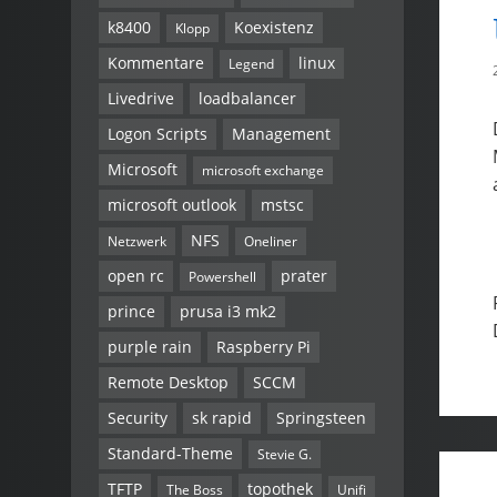
k8400
Koexistenz
Klopp
Kommentare
linux
Legend
Livedrive
loadbalancer
Logon Scripts
Management
Microsoft
microsoft exchange
microsoft outlook
mstsc
NFS
Netzwerk
Oneliner
open rc
prater
Powershell
prince
prusa i3 mk2
purple rain
Raspberry Pi
Remote Desktop
SCCM
Security
sk rapid
Springsteen
Standard-Theme
Stevie G.
TFTP
topothek
The Boss
Unifi