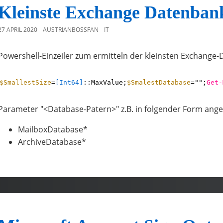
Kleinste Exchange Datenbank
27 APRIL 2020
AUSTRIANBOSSFAN
IT
Powershell-Einzeiler zum ermitteln der kleinsten Exchange
$SmallestSize
=
[Int64]
::MaxValue;
$SmalestDatabase
="";
Get-
Parameter "<Database-Patern>" z.B. in folgender Form ang
MailboxDatabase*
ArchiveDatabase*