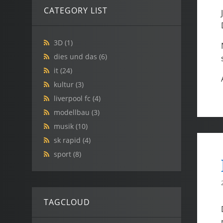
CATEGORY LIST
3D
(1)
dies und das
(6)
it
(24)
kultur
(3)
liverpool fc
(4)
modellbau
(3)
musik
(10)
sk rapid
(4)
sport
(8)
TAGCLOUD