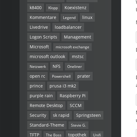
k8400
Koexistenz
Klopp
Kommentare
linux
Legend
Livedrive
loadbalancer
Logon Scripts
Management
Microsoft
microsoft exchange
microsoft outlook
mstsc
NFS
Netzwerk
Oneliner
open rc
prater
Powershell
prince
prusa i3 mk2
purple rain
Raspberry Pi
Remote Desktop
SCCM
Security
sk rapid
Springsteen
Standard-Theme
Stevie G.
TFTP
topothek
The Boss
Unifi