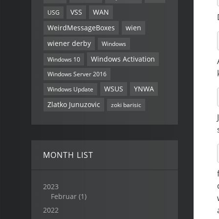
VSS
WAN
USG
WeirdMessageBoxes
wien
wiener derby
Windows
Windows Activation
Windows 10
Windows Server 2016
WSUS
YNWA
Windows Update
Zlatko Junuzovic
zoki barisic
MONTH LIST
2023
Februar
(1)
2022