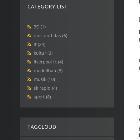
CATEGORY LIST
3D
(1)
dies und das
(6)
it
(24)
kultur
(3)
liverpool fc
(4)
modellbau
(3)
musik
(10)
sk rapid
(4)
sport
(8)
TAGCLOUD