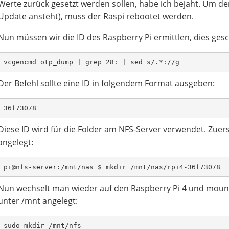
Werte zurück gesetzt werden sollen, habe ich bejaht. Um den 
Update ansteht), muss der Raspi rebootet werden.
Nun müssen wir die ID des Raspberry Pi ermittlen, dies g
vcgencmd otp_dump | grep 28: | sed s/.*://g
Der Befehl sollte eine ID in folgendem Format ausgeben:
36f73078
Diese ID wird für die Folder am NFS-Server verwendet. Zuer
angelegt:
pi@nfs-server:/mnt/nas $ mkdir /mnt/nas/rpi4-36f73078
Nun wechselt man wieder auf den Raspberry Pi 4 und moun
unter /mnt angelegt:
sudo mkdir /mnt/nfs