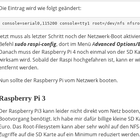
Die Eintrag wird wie folgt geändert:
console=serial0,115200 console=tty1 root=/dev/nfs nfsro
Jetzt muss als letzter Schritt noch der Netzwerk-Boot aktiv
Befehl
sudo
raspi-config
, dort im Menü
A
dvanced Options/
Danach muss der Raspberry Pi 4 noch einmal von der SD Ka
wirksam wird. Sobald der Raspi hochgefahren ist, kann er w
entfernt werden.
Nun sollte der Raspberry Pi vom Netzwerk booten.
Raspberry Pi 3
Der Raspberry Pi3 kann leider nicht direkt vom Netz booten
Bootvorgang benötigt. Ich habe mir dafür billige kleine SD K
Euro. Das Root-Filesystem kann aber sehr wohl auf den NFS
Zugriffe auf die SD Karte auf ein Minimum reduziert werden