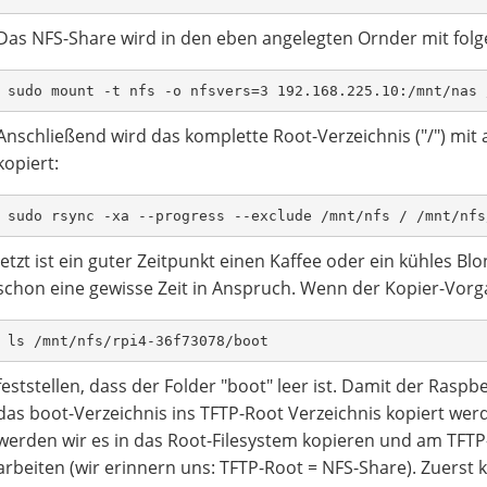
Das NFS-Share wird in den eben angelegten Ornder mit fol
sudo mount -t nfs -o nfsvers=3 192.168.225.10:/mnt/nas 
Anschließend wird das komplette Root-Verzeichnis ("/") mit 
kopiert:
sudo rsync -xa --progress --exclude /mnt/nfs / /mnt/nfs
Jetzt ist ein guter Zeitpunkt einen Kaffee oder ein kühles 
schon eine gewisse Zeit in Anspruch. Wenn der Kopier-Vorg
ls /mnt/nfs/rpi4-36f73078/boot
feststellen, dass der Folder "boot" leer ist. Damit der Rasp
das boot-Verzeichnis ins TFTP-Root Verzeichnis kopiert wer
werden wir es in das Root-Filesystem kopieren und am TFTP-
arbeiten (wir erinnern uns: TFTP-Root = NFS-Share). Zuerst 