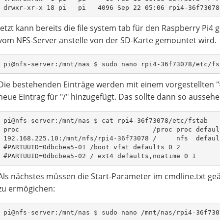
drwxr-xr-x 18 pi   pi   4096 Sep 22 05:06 rpi4-36f73078
Jetzt kann bereits die file system tab für den Raspberry Pi
vom NFS-Server anstelle von der SD-Karte gemountet wird.
pi@nfs-server:/mnt/nas $ sudo nano rpi4-36f73078/etc/fs
Die bestehenden Einträge werden mit einem vorgestellten 
neue Eintrag für "/" hinzugefügt. Das sollte dann so aussehe
pi@nfs-server:/mnt/nas $ cat rpi4-36f73078/etc/fstab
proc                                  /proc proc defaul
192.168.225.10:/mnt/nfs/rpi4-36f73078 /     nfs  defaul
#PARTUUID=0dbcbea5-01 /boot vfat defaults 0 2
#PARTUUID=0dbcbea5-02 / ext4 defaults,noatime 0 1
Als nächstes müssen die Start-Parameter im cmdline.txt g
zu ermögichen:
pi@nfs-server:/mnt/nas $ sudo nano /mnt/nas/rpi4-36f730