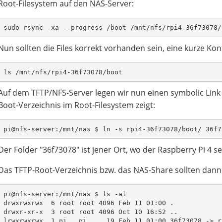
Root-Filesystem auf den NAS-Server:
sudo rsync -xa --progress /boot /mnt/nfs/rpi4-36f73078/
Nun sollten die Files korrekt vorhanden sein, eine kurze Kon
ls /mnt/nfs/rpi4-36f73078/boot
Auf dem TFTP/NFS-Server legen wir nun einen symbolic Link 
Boot-Verzeichnis im Root-Filesystem zeigt:
pi@nfs-server:/mnt/nas $ ln -s rpi4-36f73078/boot/ 36f7
Der Folder "36f73078" ist jener Ort, wo der Raspberry Pi 4 
Das TFTP-Root-Verzeichnis bzw. das NAS-Share sollten dann 
pi@nfs-server:/mnt/nas $ ls -al
drwxrwxrwx  6 root root 4096 Feb 11 01:00 .
drwxr-xr-x  3 root root 4096 Oct 10 16:52 ..
lrwxrwxrwx  1 pi   pi     19 Feb 11 01:00 36f73078 -> r