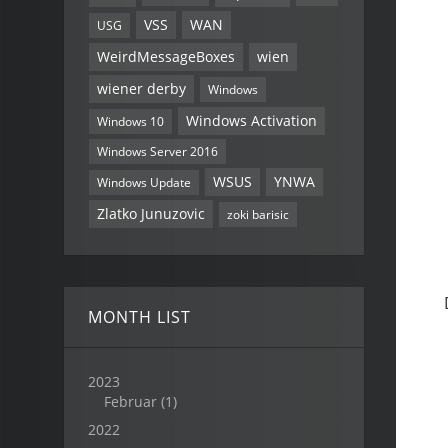
VSS
WAN
USG
WeirdMessageBoxes
wien
wiener derby
Windows
Windows Activation
Windows 10
Windows Server 2016
WSUS
YNWA
Windows Update
Zlatko Junuzovic
zoki barisic
MONTH LIST
2023
Februar
(1)
2022