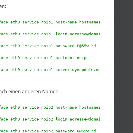
en:
face eth0 service noip1 host-name hostname1.ddns.net
face eth0 service noip1 login adresse@domain.tld
face eth0 service noip1 password P@55w.rd
face eth0 service noip1 protocol noip
face eth0 service noip1 server dynupdate.no-ip.com
fach einen anderen Namen:
face eth0 service noip2 host-name hostname2.ddns.net
face eth0 service noip2 login adresse@domain.tld
face eth0 service noip2 password P@55w.rd