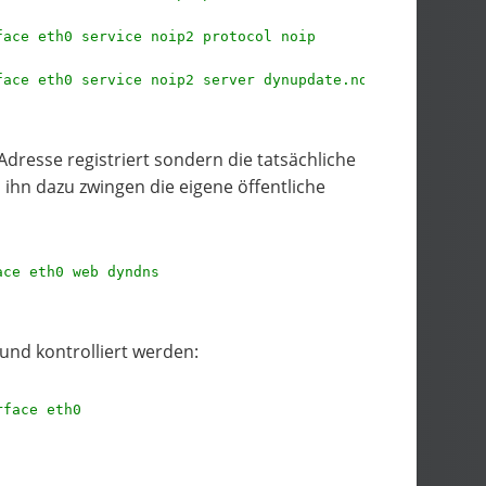
face eth0 service noip2 protocol noip
face eth0 service noip2 server dynupdate.no-ip.com
dresse registriert sondern die tatsächliche
ihn dazu zwingen die eigene öffentliche
ace eth0 web dyndns
 und kontrolliert werden:
rface eth0