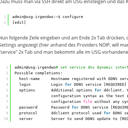
Dazu muss man via SSH direkt am USG einsteigen und das Ko
1
admin@usg-irgendwo:~$ configure
2
[edit]
Nun folgende Zeile eingeben und am Ende 2x Tab drücken,
Settings angezeigt (hier anhand des Providers NOIP, will m
"service" 2x Tab und man bekommt alle im USG vorhandenen
1
admin@usg-irgendwo
# set service dns dynamic inter
2
Possible completions:
3
host-name     Hostname registered with DDNS ser
4
login         Login 
for
DDNS service [REQUIRED]
5
options       Additional options 
for
ddclient. 
6
configuration syntax as the text 
7
configuration 
file
without any sy
8
password      Password 
for
DDNS service [REQUIR
9
protocol      ddclient protocol used 
for
DDNS s
10
server        Server to send DDNS update to [RE