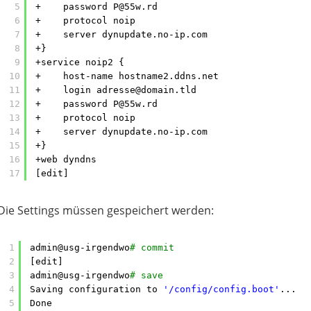
5
+    password P@55w.rd
6
+    protocol noip
7
+    server dynupdate.no-ip.com
8
+}
9
+service noip2 {
10
+    host-name hostname2.ddns.net
11
+    login adresse@domain.tld
12
+    password P@55w.rd
13
+    protocol noip
14
+    server dynupdate.no-ip.com
15
+}
16
+web dyndns
17
[edit]
Die Settings müssen gespeichert werden:
1
admin@usg-irgendwo
# commit
2
[edit]
3
admin@usg-irgendwo
# save
4
Saving configuration to 
'/config/config.boot'
...
5
Done