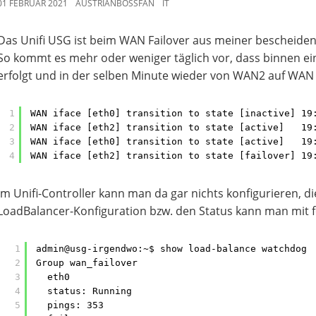
01 FEBRUAR 2021
AUSTRIANBOSSFAN
IT
Das Unifi USG ist beim WAN Failover aus meiner bescheiden
So kommt es mehr oder weniger täglich vor, dass binnen e
erfolgt und in der selben Minute wieder von WAN2 auf WAN 
1
WAN iface [eth0] transition to state [inactive] 19
2
WAN iface [eth2] transition to state [active]   19
3
WAN iface [eth0] transition to state [active]   19
4
WAN iface [eth2] transition to state [failover] 19
Im Unifi-Controller kann man da gar nichts konfigurieren, d
LoadBalancer-Konfiguration bzw. den Status kann man mit f
1
admin@usg-irgendwo:~$ show load-balance watchdog
2
Group wan_failover
3
eth0
4
status: Running
5
pings: 353