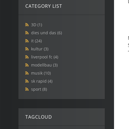
CATEGORY LIST
3D
(1)
dies und das
(6)
it
(24)
kultur
(3)
liverpool fc
(4)
modellbau
(3)
musik
(10)
sk rapid
(4)
sport
(8)
TAGCLOUD