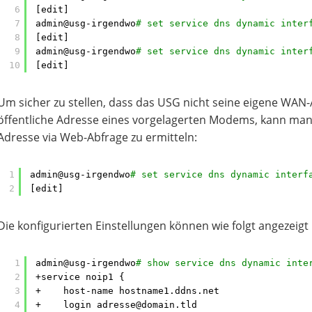
6
[edit]
7
admin@usg-irgendwo
# set service dns dynamic inter
8
[edit]
9
admin@usg-irgendwo
# set service dns dynamic inter
10
[edit]
Um sicher zu stellen, dass das USG nicht seine eigene WAN-A
öffentliche Adresse eines vorgelagerten Modems, kann man 
Adresse via Web-Abfrage zu ermitteln:
1
admin@usg-irgendwo
# set service dns dynamic interf
2
[edit]
Die konfigurierten Einstellungen können wie folgt angezeigt
1
admin@usg-irgendwo
# show service dns dynamic inte
2
+service noip1 {
3
+    host-name hostname1.ddns.net
4
+    login adresse@domain.tld