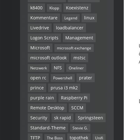
k8400
Koexistenz
Klopp
Kommentare
linux
Legend
Livedrive
loadbalancer
Logon Scripts
Management
Microsoft
microsoft exchange
microsoft outlook
mstsc
NFS
Netzwerk
Oneliner
open rc
prater
Powershell
prince
prusa i3 mk2
purple rain
Raspberry Pi
Remote Desktop
SCCM
Security
sk rapid
Springsteen
Standard-Theme
Stevie G.
TFTP
topothek
The Boss
Unifi