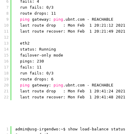
6
fails: 4
7
run fails: 0
/3
8
route drops: 11
9
ping
gateway: 
ping
.ubnt.com - REACHABLE
10
last route drop   : Mon Feb  1 20:21:12 2021
11
last route recover: Mon Feb  1 20:21:49 2021
12
13
eth2
14
status: Running
15
failover-only mode
16
pings: 230
17
fails: 11
18
run fails: 0
/3
19
route drops: 6
20
ping
gateway: 
ping
.ubnt.com - REACHABLE
21
last route drop   : Mon Feb  1 20:41:24 2021
22
last route recover: Mon Feb  1 20:41:48 2021
1
admin@usg-irgendwo:~$ show load-balance status