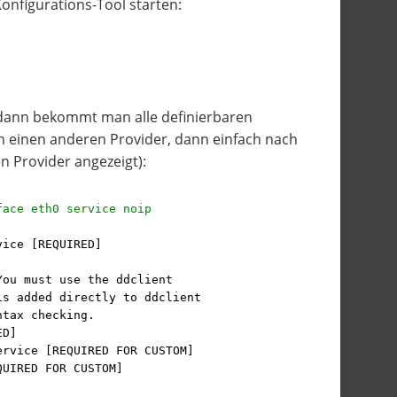
nfigurations-Tool starten:
 dann bekommt man alle definierbaren
an einen anderen Provider, dann einfach nach
 Provider angezeigt):
face eth0 service noip
vice [REQUIRED]
You must use the ddclient
is added directly to ddclient
ntax checking.
ED]
ervice [REQUIRED FOR CUSTOM]
QUIRED FOR CUSTOM]