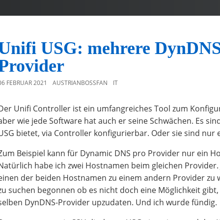
Unifi USG: mehrere DynDNS 
Provider
06 FEBRUAR 2021
AUSTRIANBOSSFAN
IT
Der Unifi Controller ist ein umfangreiches Tool zum Konfigu
aber wie jede Software hat auch er seine Schwächen. Es sind
USG bietet, via Controller konfigurierbar. Oder sie sind nur
Zum Beispiel kann für Dynamic DNS pro Provider nur ein Ho
Natürlich habe ich zwei Hostnamen beim gleichen Provider. 
einen der beiden Hostnamen zu einem andern Provider zu we
zu suchen begonnen ob es nicht doch eine Möglichkeit gib
selben DynDNS-Provider upzudaten. Und ich wurde fündig.