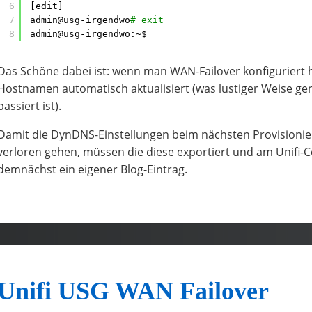
6
[edit]
7
admin@usg-irgendwo
# exit
8
admin@usg-irgendwo:~$
Das Schöne dabei ist: wenn man WAN-Failover konfiguriert 
Hostnamen automatisch aktualisiert (was lustiger Weise ge
passiert ist).
Damit die DynDNS-Einstellungen beim nächsten Provisionier
verloren gehen, müssen die diese exportiert und am Unifi-C
demnächst ein eigener Blog-Eintrag.
Unifi USG WAN Failover