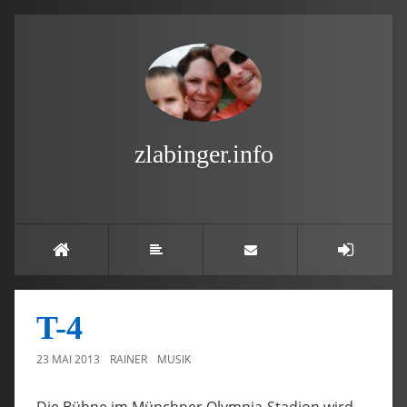
zlabinger.info
T-4
23 MAI 2013
RAINER
MUSIK
Die Bühne im Münchner Olympia-Stadion wird