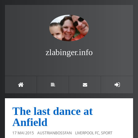
zlabinger.info
The last dance at
Anfield
17 MAI 2015
AUSTRIANBOSSFAN
LIVERPOOL FC
,
SPORT