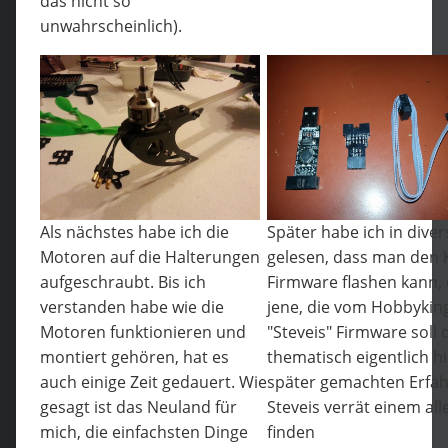
das nicht so
unwahrscheinlich).
Als nächstes habe ich die
Später habe ich in dive
Motoren auf die Halterungen
gelesen, dass man den 
aufgeschraubt. Bis ich
Firmware flashen kann, 
verstanden habe wie die
jene, die vom Hobbyking
Motoren funktionieren und
"Steveis" Firmware soll 
montiert gehören, hat es
thematisch eigentlich hi
auch einige Zeit gedauert. Wie
später gemachten Erfah
gesagt ist das Neuland für
Steveis verrät einem al
mich, die einfachsten Dinge
finden