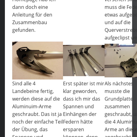
dann doch eine
muss die Fed
Anleitung für den
etwas aufgeb
Zusammenbau
und auf die
gefunden.
Querverstreb
aufgeclipst w
Sind alle 4
Erst später ist mir
Als nächstes
Landebeine fertig,
klar geworden,
musste die
werden diese auf die
dass ich mir das
Grundplatte
Aluminuim-Arme
Spannen und
zusammen
geschraubt. Das ist ja
Einhängen der
geschraubt, 
noch der einfache Teil
Federn hätte
die 4 Alumini
der Übung, das
ersparen
Arme an dies
Spannen und
könnnen, denn
angebracht