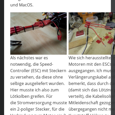
und MacOS.
Als nächstes war es
Wie sich herausstellte, 
notwendig, die Speed-
Motoren mit den ESCs u
Controller (ESC) mit Steckern
ausgegangen. Ich musst
zu versehen, da diese ohne
Verlängerungskabel anfe
selbige ausgeliefert wurden.
bemerkt, dass durch da
Hier musste ich also zum
(damit sich das Lötzinn
Lötkolben greifen. Für
verteilt), die Kabelisolie
die Stromversorgung musste
Mitleidenschaft gezogen
ein 2-poliger Stecker, für die
übergegangen nicht meh