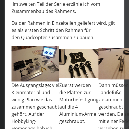
Im zweiten Teil der Serie erzähle ich vom
Zusammenbau des Rahmens.
Da der Rahmen in Einzelteilen geliefert wird, gilt
es als ersten Schritt den Rahmen für
den Quadcopter zusammen zu bauen.
Die Ausgangslage: viel
Zuerst werden
Dann müssen 
Kleinmaterial und
die Platten zur
Landefüße
wenig Plan wie das
Motorbefestigung
zusammen
zusammen geschaubt
auf die 4
geschraubt
gehört. Auf der
Aluminium-Arme
werden. Da se
Hobbyking-
geschraubt.
mit einer Fed
Homepage hab ich
versehen sind