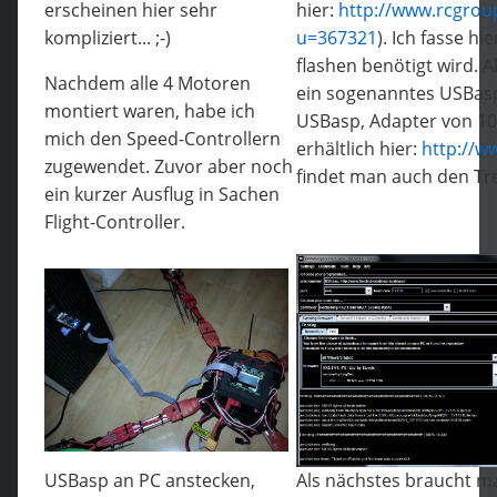
erscheinen hier sehr
hier:
http://www.rcgro
kompliziert... ;-)
u=367321
). Ich fasse 
flashen benötigt wird. 
Nachdem alle 4 Motoren
ein sogenanntes USBasp
montiert waren, habe ich
USBasp, Adapter von 10-
mich den Speed-Controllern
erhältlich hier:
http://w
zugewendet. Zuvor aber noch
findet man auch den Trei
ein kurzer Ausflug in Sachen
Flight-Controller.
USBasp an PC anstecken,
Als nächstes braucht ma