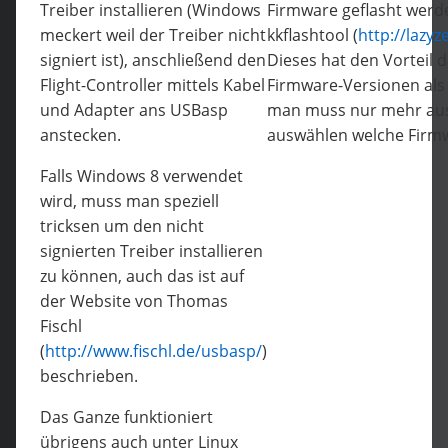
Treiber installieren (Windows
Firmware geflasht werd
meckert weil der Treiber nicht
kkflashtool (
http://lazyz
signiert ist), anschließend den
Dieses hat den Vorteil 
Flight-Controller mittels Kabel
Firmware-Versionen als 
und Adapter ans USBasp
man muss nur mehr aus
anstecken.
auswählen welche Firmwa
Falls Windows 8 verwendet
wird, muss man speziell
tricksen um den nicht
signierten Treiber installieren
zu können, auch das ist auf
der Website von Thomas
Fischl
(
http://www.fischl.de/usbasp/
)
beschrieben.
Das Ganze funktioniert
übrigens auch unter Linux