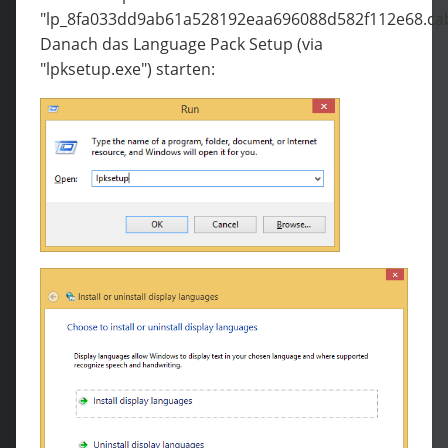
"lp_8fa033dd9ab61a528192eaa696088d582f112e68.cab
Danach das Language Pack Setup (via
"lpksetup.exe") starten: