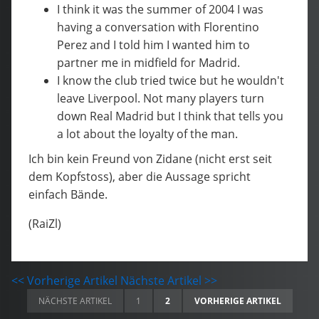
I think it was the summer of 2004 I was
having a conversation with Florentino
Perez and I told him I wanted him to
partner me in midfield for Madrid.
I know the club tried twice but he wouldn't
leave Liverpool. Not many players turn
down Real Madrid but I think that tells you
a lot about the loyalty of the man.
Ich bin kein Freund von Zidane (nicht erst seit
dem Kopfstoss), aber die Aussage spricht
einfach Bände.
(RaiZl)
<< Vorherige Artikel
Nächste Artikel >>
NÄCHSTE ARTIKEL
1
2
VORHERIGE ARTIKEL